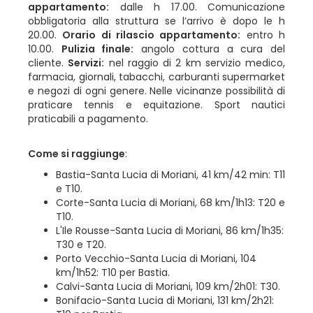
appartamento:
dalle h 17.00. Comunicazione
obbligatoria alla struttura se l’arrivo è dopo le h
20.00.
Orario di rilascio appartamento:
entro h
10.00.
Pulizia finale:
angolo cottura a cura del
cliente.
Servizi:
nel raggio di 2 km servizio medico,
farmacia, giornali, tabacchi, carburanti supermarket
e negozi di ogni genere. Nelle vicinanze possibilità di
praticare tennis e equitazione. Sport nautici
praticabili a pagamento.
Come si raggiunge
:
Bastia-Santa Lucia di Moriani, 41 km/42 min: T11
e T10.
Corte-Santa Lucia di Moriani, 68 km/1h13: T20 e
T10.
L'Ile Rousse-Santa Lucia di Moriani, 86 km/1h35:
T30 e T20.
Porto Vecchio-Santa Lucia di Moriani, 104
km/1h52: T10 per Bastia.
Calvi-Santa Lucia di Moriani, 109 km/2h01: T30.
Bonifacio-Santa Lucia di Moriani, 131 km/2h21: