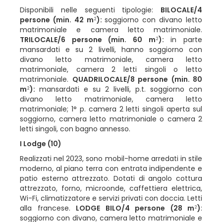
Disponibili nelle seguenti tipologie:
BILOCALE/4
persone (min. 42 m
):
soggiorno con divano letto
2
matrimoniale e camera letto matrimoniale.
TRILOCALE/6 persone (min. 60 m
):
in parte
2
mansardati e su 2 livelli, hanno soggiorno con
divano letto matrimoniale, camera letto
matrimoniale, camera 2 letti singoli o letto
matrimoniale.
QUADRILOCALE/8 persone (min. 80
m
):
mansardati e su 2 livelli, p.t. soggiorno con
2
divano letto matrimoniale, camera letto
matrimoniale; 1° p. camera 2 letti singoli aperta sul
soggiorno, camera letto matrimoniale o camera 2
letti singoli, con bagno annesso.
I Lodge (10)
Realizzati nel 2023, sono mobil-home arredati in stile
moderno, al piano terra con entrata indipendente e
patio esterno attrezzato. Dotati di angolo cottura
attrezzato, forno, microonde, caffettiera elettrica,
Wi-Fi, climatizzatore e servizi privati con doccia. Letti
alla francese.
LODGE BILO/4 persone (28 m
)
:
2
soggiorno con divano, camera letto matrimoniale e