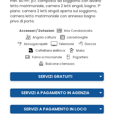
min. 80 m², p.t. composto da soggiorno con divano
letto matrimoniale, camera 2 letti singoli, bagno. 1°
piano: camera 2 letti singoli aperta sul soggiorno,
camera letto matrimoniale con annesso bagno
privo di porta.
Accessori / Dotazioni
:
Aria Condizionata
Angolo cottura
Lavastoviglie
Asciugacapelli
Televisore
Doccia
Caffettiera elettrica
Moka
Forno a microonde
Frigorifero
Balcone o terrazzo
SERVIZI GRATUITI
SERVIZI A PAGAMENTO IN AGENZIA
SERVIZI A PAGAMENTO IN LOCO