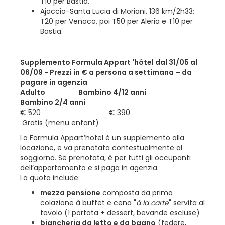
T10 per Bastia.
Ajaccio-Santa Lucia di Moriani, 136 km/2h33:
T20 per Venaco, poi T50 per Aleria e T10 per
Bastia.
Supplemento Formula Appart 'hôtel dal 31/05 al
06/09 - Prezzi in € a persona a settimana – da
pagare in agenzia
Adulto Bambino 4/12 anni
Bambino 2/4 anni
€ 520 € 390
Gratis (menu enfant)
La Formula Appart’hotel è un supplemento alla
locazione, e va prenotata contestualmente al
soggiorno. Se prenotata, è per tutti gli occupanti
dell’appartamento e si paga in agenzia.
La quota include:
mezza pensione
composta da prima
colazione à buffet e cena "
à la carte
" servita al
tavolo (1 portata + dessert, bevande escluse)
biancheria da letto e da bagno
(federe,