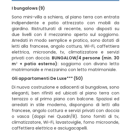
I bungalows
(9)
Sono mini-villa a schiera, al piano terra con entrata
indipendente e patio attrezzato con mobili da
giardino. Ristrutturati di recente, sono disposti su
due livelli con il mezzanino aperto sul soggiorno.
Arredati in modo semplice e pratico, sono dotati di
letti alla francese, angolo cottura, Wi-Fi, caffettiera
elettrica, microonde, tv, climatizzatore e servizi
privati con doccia.
BUNGALOW
/4 persone (min. 30
m
+ patio esterno):
soggiorno con divano letto
2
matrimoniale e mezzanino con letto matrimoniale.
Gli appartamenti De Luxe***
(50)
Di nuova costruzione e adiacenti ai bungalows, sono
eleganti, ben rifiniti ed ubicati al piano terra con
terrazzo o al primo piano con balcone. Spaziosi ed
arredati in stile moderno, dispongono di letti alla
francese, angolo cottura e servizi privati con doccia
o vasca (doppi nei Quadri/8). Sono forniti di tv,
climatizzatore, Wi-Fi, lavastoviglie, forno microonde,
caffettiera elettrica e asciugacapelli.