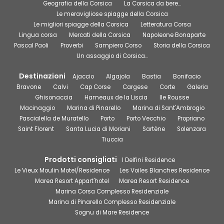
Geografia della Corsica
La Corsica da bere…
Le meravigliose spiagge della Corsica
Le migliori spiagge della Corsica
Letteratura Corsa
Lingua corsa
Mercati della Corsica
Napoleone Bonaparte
Pascal Paoli
Proverbi
Sampiero Corso
Storia della Corsica
Un assaggio di Corsica…
Destinazioni
Ajaccio
Algajola
Bastia
Bonifacio
Bravone
Calvi
Cap Corse
Cargese
Corte
Galeria
Ghisonaccia
Hameaux de la Liscia
Ile Rousse
Macinaggio
Marina di Pinarello
Marina di Sant'Ambrogio
Pascialella de Muratello
Porto
Porto Vecchio
Propriano
Saint Florent
Santa Lucia di Moriani
Sartène
Solenzara
Tiuccia
Prodotti consigliati
I Delfini Residence
Le Vieux Moulin Motel/Residence
Les Voiles Blanches Residence
Marea Resort Appart'hotel
Marea Resort Residence
Marina Corsa Complesso Residenziale
Marina di Pinarello Complesso Residenziale
Sognu di Mare Residence