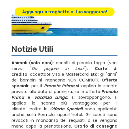
Aggiungi un traghetto al tuo soggiorno!
Notizie Utili
Animali (solo cani):
accolti di piccola taglia (vedi
servizi "
Da pagare in loco
")
.
Carte di
credito:
accettate Visa e Mastercard.
Età:
gli "anni"
dei bambini si intendono NON COMPIUTI.
Offerte
speciali:
per il
Prenota Prima
si applica lo sconto
previsto alla data di partenza; se le offerte
Prenota
Prima
e
Vacanza Lunga
,
si sovrappongono, si
applica lo sconto più vantaggioso per il
cliente. Inoltre le
Offerte Speciali
sono applicabili
anche sulla Formula appart’hotel. Gli sconti sono
revocati in mancanza dei requisiti, o se vengono
meno dopo la prenotazione.
Orario di consegna