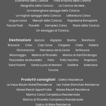
Economia della Corsica
Flora e fauna della Corsica
Geografia della Corsica
La Corsica da bere…
Le meravigliose spiagge della Corsica
Le migliori spiagge della Corsica
Letteratura Corsa
Lingua corsa
Mercati della Corsica
Napoleone Bonaparte
Pascal Paoli
Proverbi
Sampiero Corso
Storia della Corsica
Un assaggio di Corsica…
Destinazioni
Ajaccio
Algajola
Bastia
Bonifacio
Bravone
Calvi
Cap Corse
Cargese
Corte
Galeria
Ghisonaccia
Hameaux de la Liscia
Ile Rousse
Macinaggio
Marina di Pinarello
Marina di Sant'Ambrogio
Pascialella de Muratello
Porto
Porto Vecchio
Propriano
Saint Florent
Santa Lucia di Moriani
Sartène
Solenzara
Tiuccia
Prodotti consigliati
I Delfini Residence
Le Vieux Moulin Motel/Residence
Les Voiles Blanches Residence
Marea Resort Appart'hotel
Marea Resort Residence
Marina Corsa Complesso Residenziale
Marina di Pinarello Complesso Residenziale
Sognu di Mare Residence