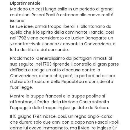
Dipartimentale.
Ma dopo un così lungo esilio in un periodo di grandi
mutazioni Pascal Paoli è estraneo alle nuove realtà
isolane.
Le sue idee, ormai troppo liberali si allontanano da
quello che è lo spirito della dominante Francia, cosi
nel 1792 viene considerato da Lucien Bonaparte un
<<contro-rivoluzionario>> davanti la Convenzione, e
lo fa destituire dal comando.
Proclamato Generalissimo dai partigiani rimasti al
suo seguito, nel 1793 riprende il controllo di gran parte
dell'isola e redige un atto d'accusa contro la
Convenzione, azione che, però, lo porterà ad essere
dichiarato traditore della Repubblica e considerato
fuori legge.
Mentre le truppe francesi e le truppe paoline si
affrontano, il Padre della Nazione Corsa sollecita
l'appoggio delle truppe inglesi guidate da Nelson.
Il 15 giugno 1794 nasce, così, un regno anglo-corso
che durerà solo due anni con a capo non Pascal Paoli,
come lui aveva immaginato, ma il vice-re inglese Sir