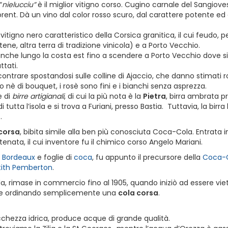
“
nielucciu”
è il miglior vitigno corso. Cugino carnale del Sangiove
lorent. Dà un vino dal color rosso scuro, dal carattere potente 
”, vitigno nero caratteristico della Corsica granitica, il cui feudo,
ne, altra terra di tradizione vinicola) e a Porto Vecchio.
 anche lungo la costa est fino a scendere a Porto Vecchio dove s
ttati.
contrare spostandosi sulle colline di Ajaccio, che danno stimati r
 nè di bouquet, i rosè sono fini e i bianchi senza asprezza.
e di
birre artigianali
, di cui la più nota è la
Pietra
, birra ambrata p
di tutta l’isola e si trova a Furiani, presso Bastia. Tuttavia, la bi
.
corsa
, bibita simile alla ben più conosciuta Coca-Cola. Entrata
tenata, il cui inventore fu il chimico corso Angelo Mariani.
i
Bordeaux
e foglie di
coca
, fu appunto il precursore della
Coca-
tith Pemberton
.
da, rimase in commercio fino al 1905, quando iniziò ad essere vietat
zione ordinando semplicemente una
cola corsa
.
cchezza idrica, produce acque di grande qualità.