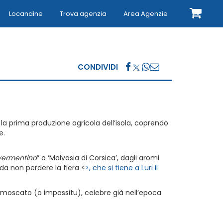
Locandine
Trova agenzia
Area Agenzie
CONDIVIDI
 la prima produzione agricola dell’isola, coprendo
e.
vermentino
” o ‘Malvasia di Corsica’, dagli aromi
 da non perdere la fiera <
>, che si tiene a Luri il
 è il moscato (o impassitu), celebre già nell’epoca