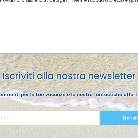
troviamo la Zilia e la St Georges., mentre l’acqua d’Orezza è gas
Iscriviti alla nostra newsletter
erimenti per le tue vacanze e le nostre fantastiche offert
Iscrivit