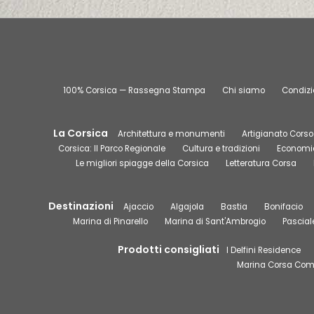
100% Corsica — Rassegna Stampa
Chi siamo
Condizio
La Corsica
Architettura e monumenti
Artigianato Corso
Corsica: Il Parco Regionale
Cultura e tradizioni
Economia
Le migliori spiagge della Corsica
Letteratura Corsa
Destinazioni
Ajaccio
Algajola
Bastia
Bonifacio
Marina di Pinarello
Marina di Sant'Ambrogio
Pascial
Prodotti consigliati
I Delfini Residence
Marina Corsa Comp