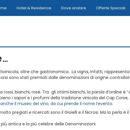
ome
Hotel & Residence
Dove andare
Offerte Speciali
e…
tivinicola, oltre che gastronomica. La vigna, infatti, rappresenta
i corsi sono stati premiati dalle denominazioni di origine controllat
ossi, bianchi, rosé. Tra gli ottimi bianchi, la parola d’ordine è “
ppieno i sapori e i profumi della tradizione vinicola del Cap Corse,
e anche il museo del vino, da cui prende il nome l’evento.
 molto pregiati e ricercati sono il Gioielli e il Nicrosi. Ma la perla
 più antica e la più celebre delle Denominazioni.