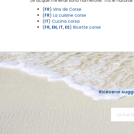
Le acque minerali sono numerose. Tra le naturali 
(
FR
)
Vins de Corse
(
FR
)
La cuisine corse
(
IT
)
Cucina corsa
(
FR
,
EN
,
IT
,
ES
)
Ricette corse
Riceverai sugg