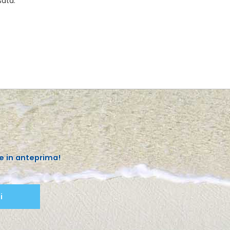
sata.
e in anteprima!
i