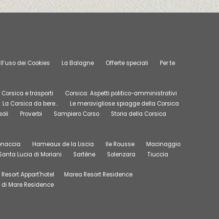
ll’uso dei Cookies
La Balagne
Offerte speciali
Per te
Corsica e trasporti
Corsica: Aspetti politico-amministrativi
La Corsica da bere…
Le meravigliose spiagge della Corsica
oli
Proverbi
Sampiero Corso
Storia della Corsica
onaccia
Hameaux de la Liscia
Ile Rousse
Macinaggio
Santa Lucia di Moriani
Sartène
Solenzara
Tiuccia
Resort Appart'hotel
Marea Resort Residence
 di Mare Residence