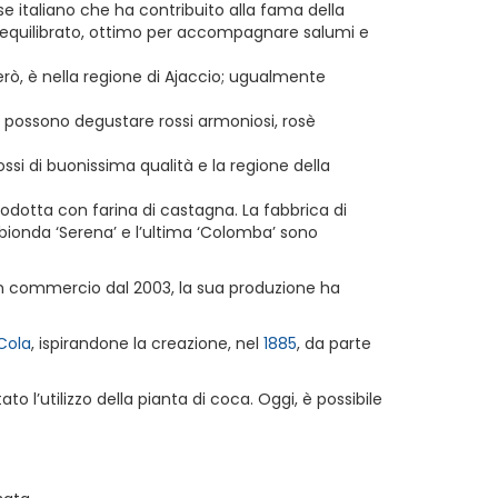
se italiano che ha contribuito alla fama della
ed equilibrato, ottimo per accompagnare salumi e
 però, è nella regione di Ajaccio; ugualmente
i possono degustare rossi armoniosi, rosè
ossi di buonissima qualità e la regione della
rodotta con farina di castagna. La fabbrica di
rra bionda ‘Serena’ e l’ultima ‘Colomba’ sono
 in commercio dal 2003, la sua produzione ha
Cola
, ispirandone la creazione, nel
1885
, da parte
o l’utilizzo della pianta di coca. Oggi, è possibile