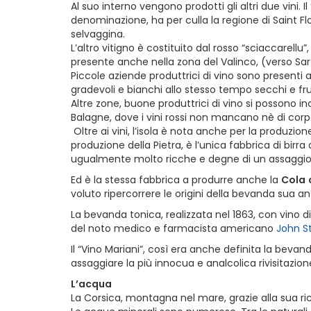
Al suo interno vengono prodotti gli altri due vini. Il 
denominazione, ha per culla la regione di Saint F
selvaggina.
L’altro vitigno è costituito dal rosso “sciaccarellu
presente anche nella zona del Valinco, (verso Sarte
Piccole aziende produttrici di vino sono presenti
gradevoli e bianchi allo stesso tempo secchi e fru
Altre zone, buone produttrici di vino si possono in
Balagne, dove i vini rossi non mancano nè di corpo
Oltre ai vini, l’isola è nota anche per la produzion
produzione della Pietra, è l’unica fabbrica di birra 
ugualmente molto ricche e degne di un assaggio
Ed è la stessa fabbrica a produrre anche la
Cola
voluto ripercorrere le origini della bevanda sua an
La bevanda tonica, realizzata nel 1863, con vino d
del noto medico e farmacista americano
John S
Il “Vino Mariani”, così era anche definita la bevan
assaggiare la più innocua e analcolica rivisita
L’acqua
La Corsica, montagna nel mare, grazie alla sua ri