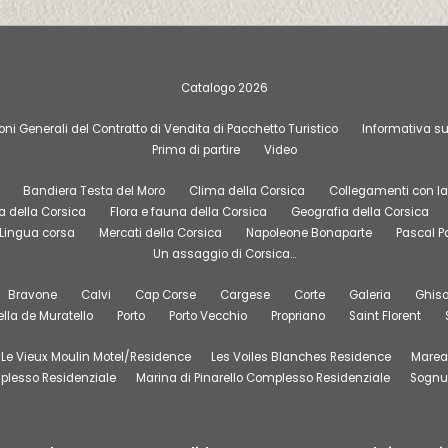
Catalogo 2026
ni Generali del Contratto di Vendita di Pacchetto Turistico
Informativa su
Prima di partire
Video
Bandiera Testa del Moro
Clima della Corsica
Collegamenti con la 
 della Corsica
Flora e fauna della Corsica
Geografia della Corsica
Lingua corsa
Mercati della Corsica
Napoleone Bonaparte
Pascal Pa
Un assaggio di Corsica…
Bravone
Calvi
Cap Corse
Cargese
Corte
Galeria
Ghis
ella de Muratello
Porto
Porto Vecchio
Propriano
Saint Florent
Le Vieux Moulin Motel/Residence
Les Voiles Blanches Residence
Marea 
lesso Residenziale
Marina di Pinarello Complesso Residenziale
Sognu