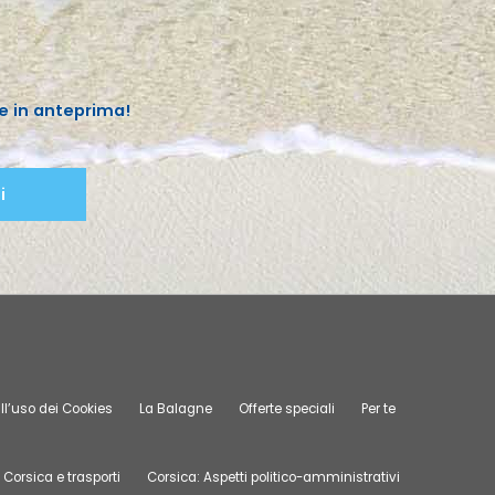
e in anteprima!
i
ll’uso dei Cookies
La Balagne
Offerte speciali
Per te
Corsica e trasporti
Corsica: Aspetti politico-amministrativi