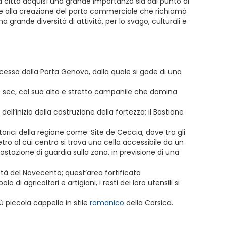
la città acquisì una grande importanza sia dal punto di
azie alla creazione del porto commerciale che richiamò
 grande diversità di attività, per lo svago, culturali e
ccesso dalla Porta Genova, dalla quale si gode di una
XIX sec, col suo alto e stretto campanile che domina
dell’inizio della costruzione della fortezza; il Bastione
torici della regione come: Site de Ceccia, dove tra gli
ro al cui centro si trova una cella accessibile da un
stazione di guardia sulla zona, in previsione di una
metà del Novecento; quest’area fortificata
i agricoltori e artigiani, i resti dei loro utensili si
ù piccola cappella in stile
romanico
della Corsica.