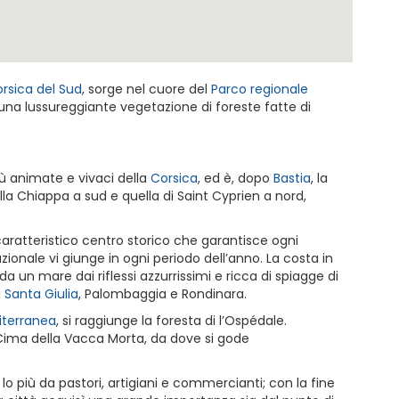
rsica del Sud
, sorge nel cuore del
Parco regionale
 una lussureggiante vegetazione di foreste fatte di
iù animate e vivaci della
Corsica
, ed è, dopo
Bastia
, la
ella Chiappa a sud e quella di Saint Cyprien a nord,
l caratteristico centro storico che garantisce ogni
azionale vi giunge in ogni periodo dell’anno. La costa in
a un mare dai riflessi azzurrissimi e ricca di spiagge di
i
Santa Giulia
, Palombaggia e Rondinara.
terranea
, si raggiunge la foresta di l’Ospédale.
la Cima della Vacca Morta, da dove si gode
o più da pastori, artigiani e commercianti; con la fine