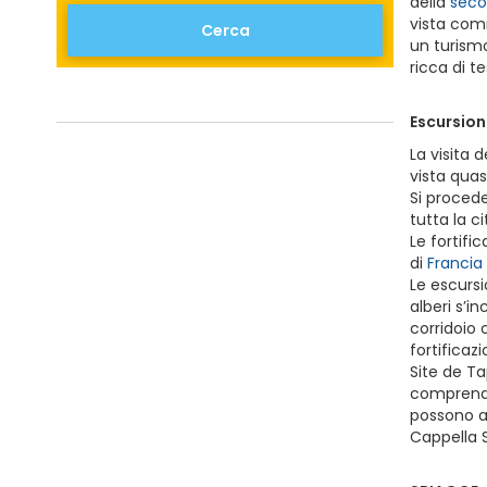
della
seco
vista comm
Cerca
un turismo
ricca di t
Escursioni
La visita 
vista quas
Si procede
tutta la ci
Le fortifi
di
Francia
Le escursi
alberi s’i
corridoio 
fortificaz
Site de Ta
comprendev
possono a
Cappella S