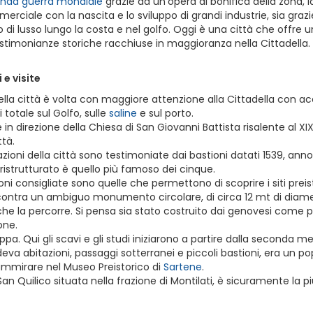
nda guerra mondiale
grazie ad un’opera di bonifica della zona, 
erciale con la nascita e lo sviluppo di grandi industrie, sia gr
 di lusso lungo la costa e nel golfo. Oggi è una città che offre una
estimonianze storiche racchiuse in maggioranza nella Cittadella.
 e visite
della città è volta con maggiore attenzione alla Cittadella con a
i totale sul Golfo, sulle
saline
e sul porto.
 in direzione della Chiesa di San Giovanni Battista risalente al 
ttà.
cazioni della città sono testimoniate dai bastioni datati 1539, anno 
ristrutturato è quello più famoso dei cinque.
oni consigliate sono quelle che permettono di scoprire i siti preis
ncontra un ambiguo monumento circolare, di circa 12 mt di diamet
che la percorre. Si pensa sia stato costruito dai genovesi come po
ione.
ppa. Qui gli scavi e gli studi iniziarono a partire dalla seconda 
a abitazioni, passaggi sotterranei e piccoli bastioni, era un popolo d
mmirare nel Museo Preistorico di
Sartene
.
an Quilico situata nella frazione di Montilati, è sicuramente la pi