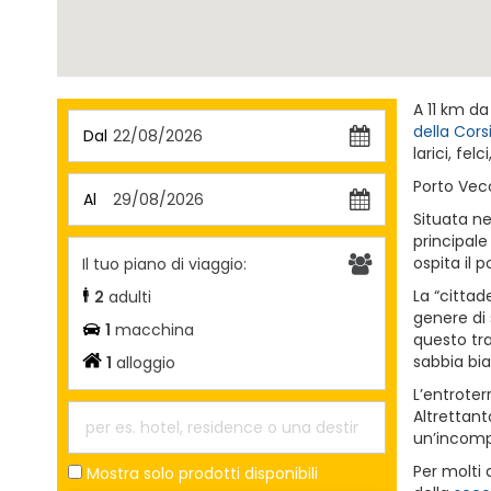
A 11 km d
della Cors
Dal
22/08/2026
larici, fel
Porto Vec
Al
29/08/2026
Situata n
principale
ospita il 
Il tuo piano di viaggio:
La “cittad
2
adulti
genere di 
1
macchina
questo tra
sabbia bia
1
alloggio
L’entroter
Altrettant
un’incomp
Per molti 
Mostra solo prodotti disponibili