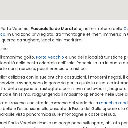
a Porto Vecchio,
Pascialella de Muratello
, nell'entroterra della
Co
ica
, in una zona privilegiata, tra “montagne et mer”, immerso in
ci, querce da sughero, lecci e pini marittimi.
chio
ell’omonimo golfo,
Porto Vecchio
è una delle località turistiche p
 località della costa orientale dell’isola. Racchiusa tra la punta d
porto commerciale, peschereccio e turistico.
ella” deliziosa con le sue antiche costruzioni, i moderni negozi, i
servizio e svago, sono la garanzia per la quale la clientela intern
tto della regione è frastagliata con rilievi medio-bassi, bagnata d
nca e finissima, raggiungendo il massimo splendore nelle Baie d
ra: attraverso una strada immersa nel verde della
macchia medi
o bella è l’escursione alla cascata di Piscia del Gallo oppure al
arabile vista panoramica sulle montagne e coste del sud.
anni Porto Vecchio rimase un borgo poco sviluppato, abitato per l