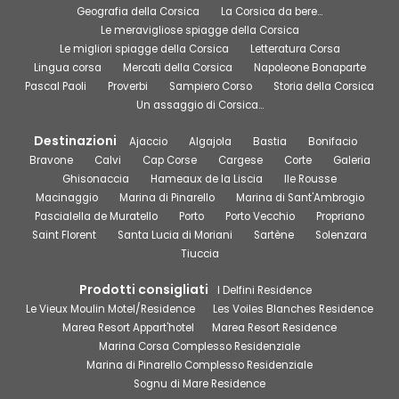
Geografia della Corsica
La Corsica da bere…
Le meravigliose spiagge della Corsica
Le migliori spiagge della Corsica
Letteratura Corsa
Lingua corsa
Mercati della Corsica
Napoleone Bonaparte
Pascal Paoli
Proverbi
Sampiero Corso
Storia della Corsica
Un assaggio di Corsica…
Destinazioni
Ajaccio
Algajola
Bastia
Bonifacio
Bravone
Calvi
Cap Corse
Cargese
Corte
Galeria
Ghisonaccia
Hameaux de la Liscia
Ile Rousse
Macinaggio
Marina di Pinarello
Marina di Sant'Ambrogio
Pascialella de Muratello
Porto
Porto Vecchio
Propriano
Saint Florent
Santa Lucia di Moriani
Sartène
Solenzara
Tiuccia
Prodotti consigliati
I Delfini Residence
Le Vieux Moulin Motel/Residence
Les Voiles Blanches Residence
Marea Resort Appart'hotel
Marea Resort Residence
Marina Corsa Complesso Residenziale
Marina di Pinarello Complesso Residenziale
Sognu di Mare Residence